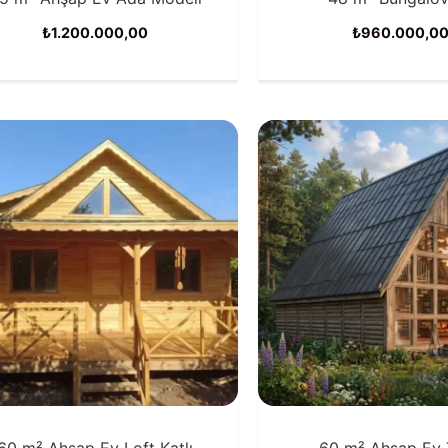
₺
1.200.000,00
₺
960.000,0
60 m² Ahşap Ev Loft Katlı
60 m² Ahşap Ev 