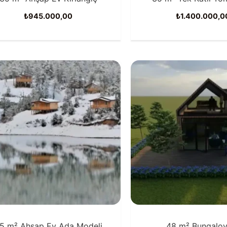
₺
945.000,00
₺
1.400.000,0
5 m² Ahşap Ev Ada Modeli
48 m² Bungalov