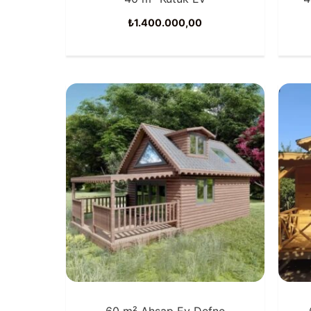
₺
1.400.000,00
60 m² Ahşap Ev Defne