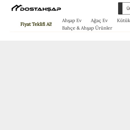
İçeriğe
Sea
atla
for:
Ahşap Ev
Ağaç Ev
Kütük
Fiyat Teklifi Al!
Bahçe & Ahşap Ürünler