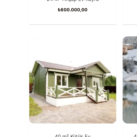
₺
600.000,00
40 m² Kütük Ev
4