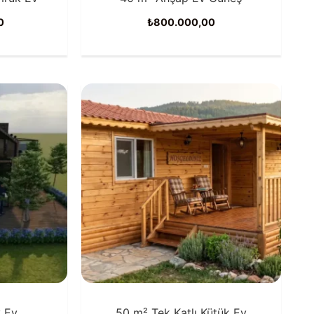
0
₺
800.000,00
 Ev
50 m² Tek Katlı Kütük Ev