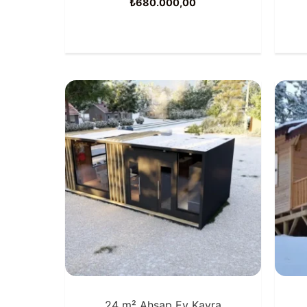
₺
680.000,00
24 m² Ahşap Ev Kayra