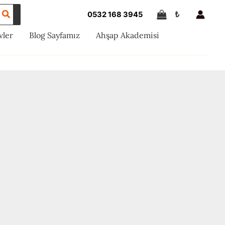
₺
0532 168 3945
vler
Blog Sayfamız
Ahşap Akademisi