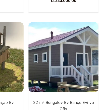
0
₺
1.330.000,00
hşap Ev
22 m² Bungalov Ev Bahçe Evi ve
Ofis