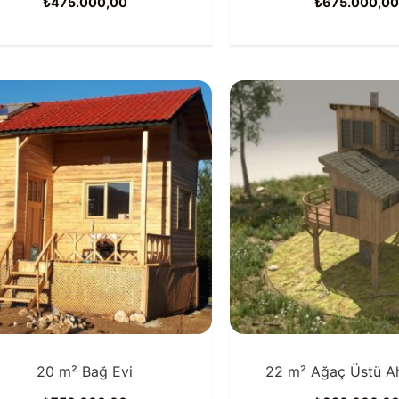
₺
475.000,00
₺
675.000,0
20 m² Bağ Evi
22 m² Ağaç Üstü A