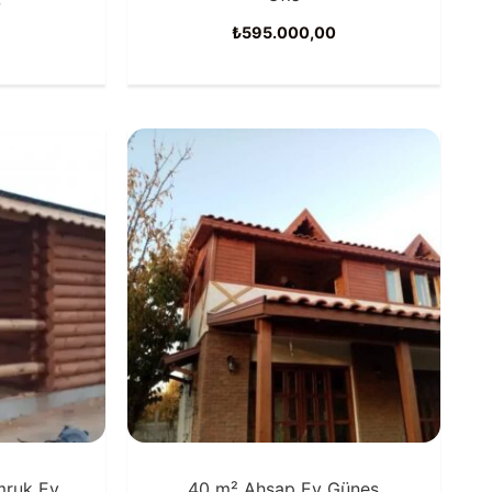
0
₺
595.000,00
mruk Ev
40 m² Ahşap Ev Güneş