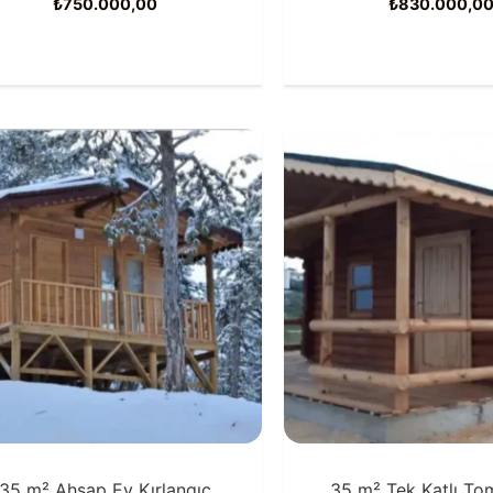
₺
750.000,00
₺
830.000,0
35 m² Ahşap Ev Kırlangıç
35 m² Tek Katlı To