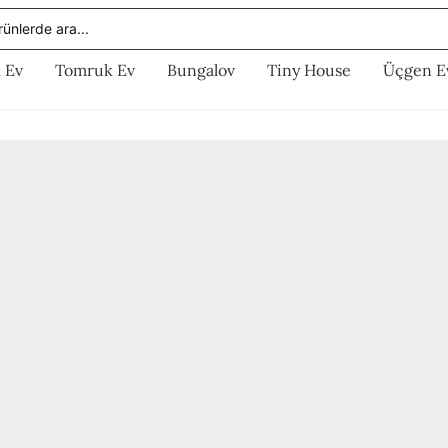
rch
 Ev
Tomruk Ev
Bungalov
Tiny House
Üçgen E