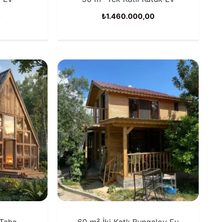
0
₺
1.460.000,00
Taha
60 m² İki Katlı Bungalov Ev