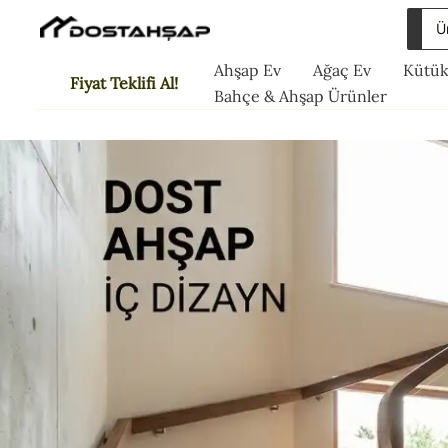
İçeriğe
Sea
atla
for:
Ahşap Ev
Ağaç Ev
Kütük
Fiyat Teklifi Al!
Bahçe & Ahşap Ürünler