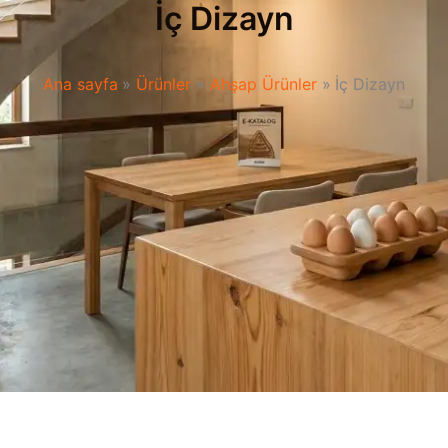
İç Dizayn
Ana sayfa
Ürünler
Ahşap Ürünler
İç Dizayn