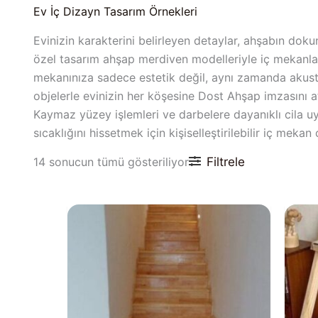
Ev İç Dizayn Tasarım Örnekleri
Evinizin karakterini belirleyen detaylar, ahşabın dok
özel tasarım ahşap merdiven modelleriyle iç mekanlar
mekanınıza sadece estetik değil, aynı zamanda akustik
objelerle evinizin her köşesine Dost Ahşap imzasını at
Kaymaz yüzey işlemleri ve darbelere dayanıklı cila u
sıcaklığını hissetmek için kişiselleştirilebilir iç meka
Filtrele
14 sonucun tümü gösteriliyor