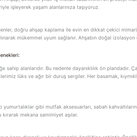
yle işleyerek yaşam alanlarınıza taşıyoruz.
ler, doğru ahşap kaplama ile evin en dikkat çekici mimari
alınarak mükemmel uyum sağlanır. Ahşabın doğal izolasyon ö
nekleri:
iğe sahip alanlarıdır. Bu nedenle dayanıklılık ön plandadır
miz lüks ve ağır bir duruş sergiler. Her basamak, kıymıkla
p yumurtalıklar gibi mutfak aksesuarları, sabah kahvaltıların
u kırarak mekana samimiyet aşılar.