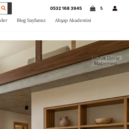
₺
0532 168 3945
vler
Blog Sayfamız
Ahşap Akademisi