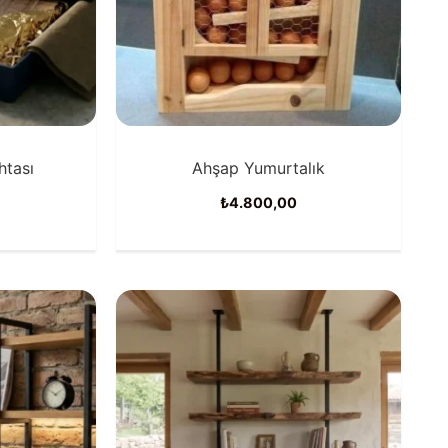
tası
Ahşap Yumurtalık
₺
4.800,00