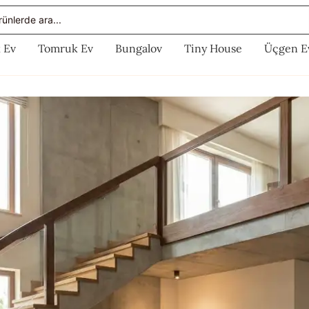
rch
 Ev
Tomruk Ev
Bungalov
Tiny House
Üçgen E