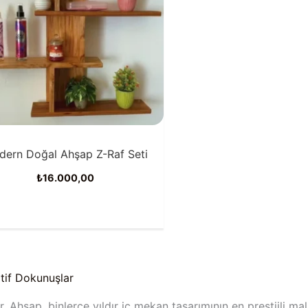
dern Doğal Ahşap Z-Raf Seti
₺
16.000,00
tif Dokunuşlar
ır. Ahşap, binlerce yıldır iç mekan tasarımının en prestijli 