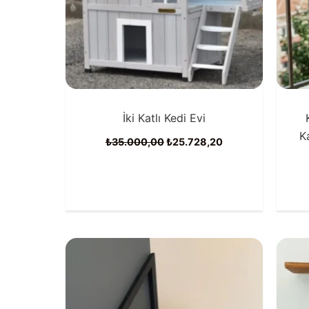
İki Katlı Kedi Evi
K
Orijinal
Şu
₺
35.000,00
₺
25.728,20
fiyat:
andaki
₺35.000,00.
fiyat:
₺25.728,20.