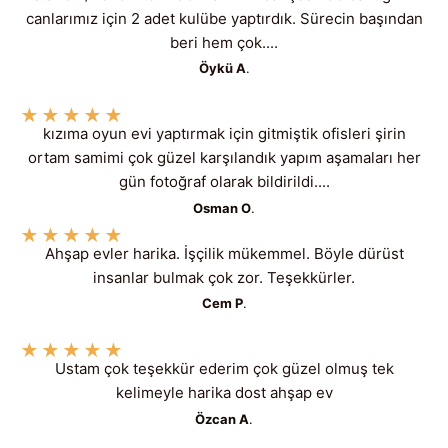
canlarımız için 2 adet kulübe yaptırdık. Sürecin başından
beri hem çok....
Öykü A
.
★
★
★
★
★
kızıma oyun evi yaptırmak için gitmiştik ofisleri şirin
ortam samimi çok güzel karşılandık yapım aşamaları her
gün fotoğraf olarak bildirildi....
Osman O
.
★
★
★
★
★
Ahşap evler harika. İşçilik mükemmel. Böyle dürüst
insanlar bulmak çok zor. Teşekkürler.
Cem P
.
★
★
★
★
★
Ustam çok teşekkür ederim çok güzel olmuş tek
kelimeyle harika dost ahşap ev
Özcan A
.