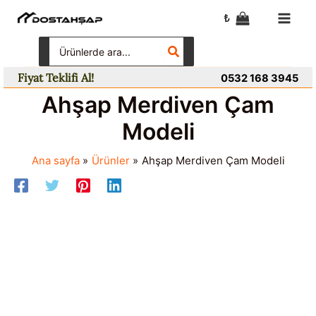
İçeriğe
₺
atla
Search
for:
Fiyat Teklifi Al!
0532 168 3945
Ahşap Merdiven Çam
Modeli
Ana sayfa
Ürünler
Ahşap Merdiven Çam Modeli