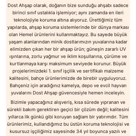
Dost Ahşap olarak, doğanın bize sunduğu ahşabı sadece
birinci sınıf ustalıkla işlemiyor; aynı zamanda en ileri
teknolojiyle koruma altına alıyoruz. Ürettiğimiz tüm
yapılarda, ahşap koruma sistemlerinde bir dünya markası
olan Hemel ürünlerini kullanmaktayız. Bu sayede büyük
yaşam alanlarından minik dostlarımızın yuvalarına kadar
elimizden çıkan her bir ahşap ürün; güneşin zararlı UV
ışınlarına, zorlu yağmur ve iklim koşullarına, çürüme ve
kurtlanmaya karşı maksimum seviyede korunur. Büyük
projelerimizdeki 1. sınıf işçilik ve sertifikalı malzeme
kalitesini, bahçe ürünlerimizde de birebir uyguluyoruz.
Bahçeniz için aradığınız kamelya, depo ve evcil hayvan
yuvalarını Dost Ahşap güvencesiyle hemen inceleyin.
Bizimle yapacağınız alışveriş, kısa sürede yıpranan ve
sürekli bakım gerektiren geçici bir çözüm değil; kalitesini
yıllarca ilk günkü gibi koruyan sağlam bir yatırımdır. Tüm
ürünlerimiz, kullandığımız bu üstün koruma teknolojisi ve
kusursuz işçiliğimiz sayesinde 34 yıl boyunca yazılı ve