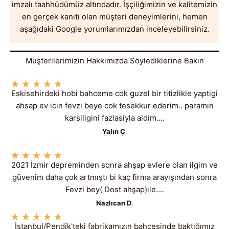
imzalı taahhüdümüz altındadır. İşçiliğimizin ve kalitemizin
en gerçek kanıtı olan müşteri deneyimlerini, hemen
aşağıdaki Google yorumlarımızdan inceleyebilirsiniz.
Müşterilerimizin Hakkımızda Söylediklerine Bakın
★
★
★
★
★
Eskisehirdeki hobi bahceme cok guzel bir titizlikle yaptigi
ahsap ev icin fevzi beye cok tesekkur ederim.. paramın
karsiligini fazlasiyla aldim....
Yalın Ç
.
★
★
★
★
★
2021 İzmir depreminden sonra ahşap evlere olan ilgim ve
güvenim daha çok artmıştı bi kaç firma arayışından sonra
Fevzi bey( Dost ahşap)ile....
Nazlıcan D
.
★
★
★
★
★
İstanbul/Pendik'teki fabrikamızın bahçesinde baktığımız