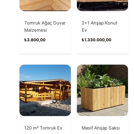
Tomruk Ağaç Duvar
2+1 Ahşap Konut
Malzemesi
Ev
₺
3.800,00
₺
1.330.000,00
120 m² Tomruk Ev
Masif Ahşap Saksı