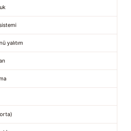
ruk
sistemi
ü yalıtım
ran
ama
gorta)