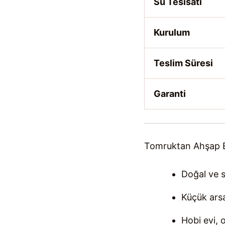
Su Tesisatı
Kurulum
Teslim Süresi
Garanti
Tomruktan Ahşap E
Doğal ve s
Küçük ars
Hobi evi, o