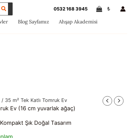
₺
0532 168 3945
vler
Blog Sayfamız
Ahşap Akademisi
/ 35 m² Tek Katlı Tomruk Ev
ruk Ev (16 cm yuvarlak ağaç)
 Kompakt Şık Doğal Tasarım
oplam