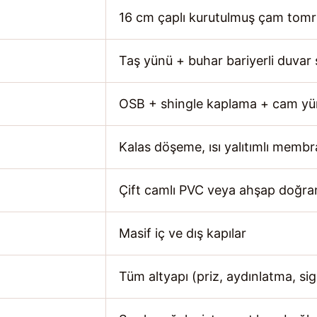
16 cm çaplı kurutulmuş çam tom
Taş yünü + buhar bariyerli duvar 
OSB + shingle kaplama + cam yün
Kalas döşeme, ısı yalıtımlı memb
Çift camlı PVC veya ahşap doğr
Masif iç ve dış kapılar
Tüm altyapı (priz, aydınlatma, si