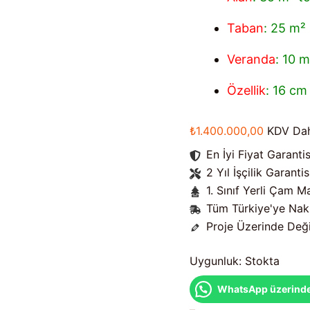
Taban
: 25 m²
Veranda
: 10 m
Özellik
: 16 cm
₺
1.400.000,00
KDV Dah
En İyi Fiyat Garantis
2 Yıl İşçilik Garantis
1. Sınıf Yerli Çam 
Tüm Türkiye'ye Nak
Proje Üzerinde Değiş
Uygunluk:
Stokta
WhatsApp üzerinden 