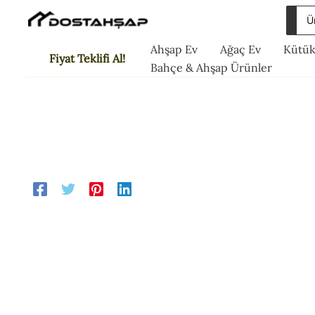
İçeriğe
Sea
atla
for:
Ahşap Ev
Ağaç Ev
Kütük
Fiyat Teklifi Al!
Bahçe & Ahşap Ürünler