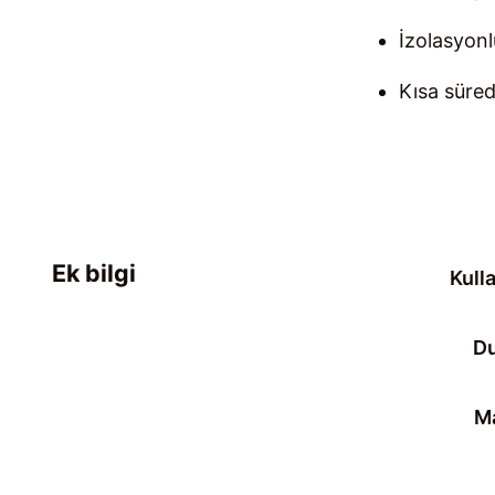
İzolasyon
Kısa süred
Ek bilgi
Kull
Du
M