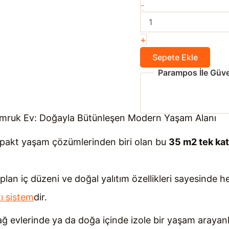
35
-
m²
Tek
Katlı
+
Tomruk
Ev
Sepete Ekle
adet
Parampos İle Güve
omruk Ev: Doğayla Bütünleşen Modern Yaşam Alanı
mpakt yaşam çözümlerinden biri olan bu
35 m2 tek kat
plan iç düzeni ve doğal yalıtım özellikleri sayesinde 
ı sistem
dir.
ğ evlerinde ya da doğa içinde izole bir yaşam arayanla