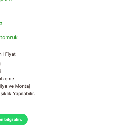
²
 tomruk
il Fiyat
i
i
Malzeme
liye ve Montaj
iklik Yapılabilir.
bilgi alın.