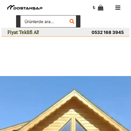
İçeriğe
₺
atla
Search
for:
Fiyat Teklifi Al!
0532 168 3945