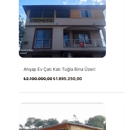
Ahşap Ev Çatı Katı Tuğla Bina Üzeri
Orijinal
Şu
₺
2.100.000,00
₺
1.895.250,00
fiyat:
andaki
₺2.100.000,00.
fiyat:
₺1.895.250,00.