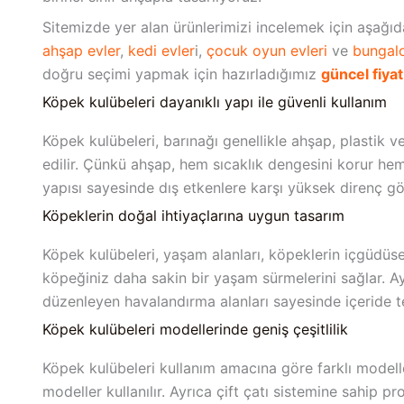
Sitemizde yer alan ürünlerimizi incelemek için aşağıdak
ahşap evler
,
kedi evler
i,
çocuk oyun evleri
ve
bungal
doğru seçimi yapmak için hazırladığımız
güncel fiya
Köpek kulübeleri dayanıklı yapı ile güvenli kullanım
Köpek kulübeleri, barınağı genellikle ahşap, plastik 
edilir. Çünkü ahşap, hem sıcaklık dengesini korur he
yapısı sayesinde dış etkenlere karşı yüksek direnç gö
Köpeklerin doğal ihtiyaçlarına uygun tasarım
Köpek kulübeleri, yaşam alanları, köpeklerin içgüdüsel 
köpeğiniz daha sakin bir yaşam sürmelerini sağlar. Ay
düzenleyen havalandırma alanları sayesinde içeride te
Köpek kulübeleri modellerinde geniş çeşitlilik
Köpek kulübeleri kullanım amacına göre farklı modeller
modeller kullanılır. Ayrıca çift çatı sistemine sahip 