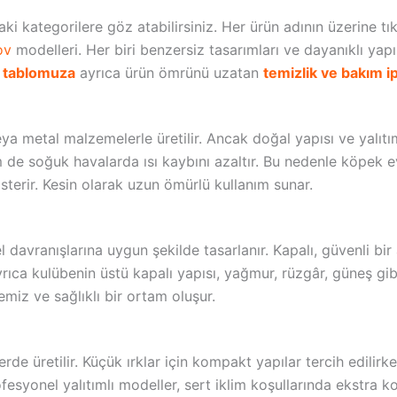
i kategorilere göz atabilirsiniz. Her ürün adının üzerine tıkla
ov
modelleri. Her biri benzersiz tasarımları ve dayanıklı yap
t tablomuza
ayrıca ürün ömrünü uzatan
temizlik ve bakım i
veya metal malzemelerle üretilir. Ancak doğal yapısı ve yalı
m de soğuk havalarda ısı kaybını azaltır. Bu nedenle köpek 
sterir. Kesin olarak uzun ömürlü kullanım sunar.
davranışlarına uygun şekilde tasarlanır. Kapalı, güvenli bir 
rıca kulübenin üstü kapalı yapısı, yağmur, rüzgâr, güneş gib
miz ve sağlıklı bir ortam oluşur.
de üretilir. Küçük ırklar için kompakt yapılar tercih edilirk
profesyonel yalıtımlı modeller, sert iklim koşullarında ekstr