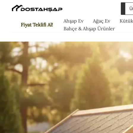
İçeriğe
Sea
atla
for:
Ahşap Ev
Ağaç Ev
Kütük
Fiyat Teklifi Al!
Bahçe & Ahşap Ürünler