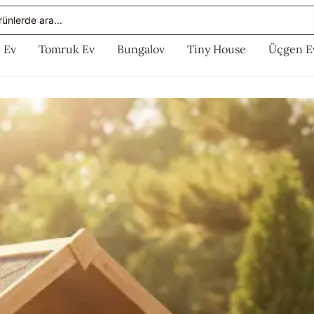
rch
 Ev
Tomruk Ev
Bungalov
Tiny House
Üçgen E