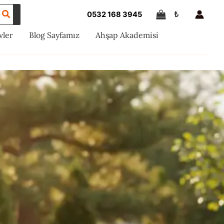
₺
0532 168 3945
vler
Blog Sayfamız
Ahşap Akademisi