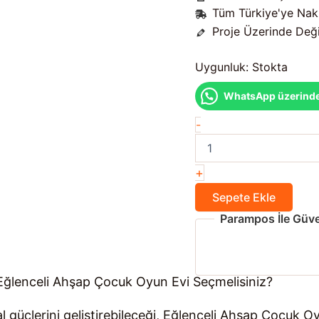
Tüm Türkiye'ye Nak
Proje Üzerinde Değiş
Uygunluk:
Stokta
WhatsApp üzerinden 
Eğlenceli
-
Ahşap
Çocuk
Oyun
+
Evi
adet
Sepete Ekle
Parampos İle Güve
ğlenceli Ahşap Çocuk Oyun Evi Seçmelisiniz?
l güçlerini geliştirebileceği, Eğlenceli Ahşap Çocuk O