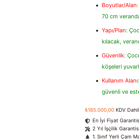
Boyutlar/Alan
70 cm veranda
Yapı/Plan
: Çoc
kılacak, veran
Güvenlik
: Çoc
köşeleri yuvar
Kullanım Alanı
güvenli ve est
₺
185.000,00
KDV Dahil
En İyi Fiyat Garantis
2 Yıl İşçilik Garantis
1. Sınıf Yerli Çam 