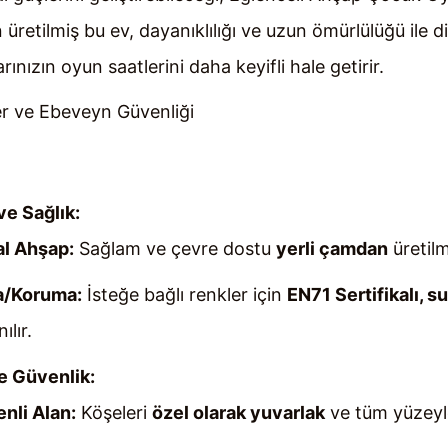
etilmiş bu ev, dayanıklılığı ve uzun ömürlülüğü ile di
arınızın oyun saatlerini daha keyifli hale getirir.
er ve Ebeveyn Güvenliği
e Sağlık:
l Ahşap:
Sağlam ve çevre dostu
yerli çamdan
üretilm
a/Koruma:
İsteğe bağlı renkler için
EN71 Sertifikalı, s
ılır.
e Güvenlik:
nli Alan:
Köşeleri
özel olarak yuvarlak
ve tüm yüzey