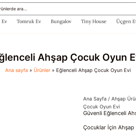
rch
 Ev
Tomruk Ev
Bungalov
Tiny House
Üçgen E
ğlenceli Ahşap Çocuk Oyun E
Ana sayfa
Ürünler
Eğlenceli Ahşap Çocuk Oyun Evi
Ana Sayfa
/
Ahşap Ürü
Çocuk Oyun Evi
Güvenli Eğlenceli A
Çocuklar İçin Ahşap