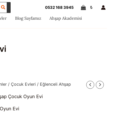
₺
0532 168 3945
vler
Blog Sayfamız
Ahşap Akademisi
vi
nler
/
Çocuk Evleri
/ Eğlenceli Ahşap
hşap Çocuk Oyun Evi
 Oyun Evi