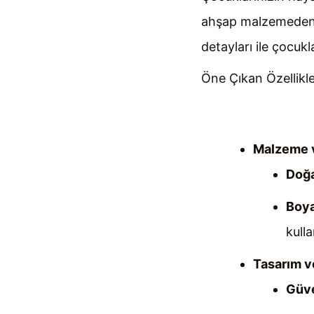
ahşap malzemeden ür
detayları ile çocukl
Öne Çıkan Özellikl
Malzeme v
Doğa
Boy
kullan
Tasarım v
Güve