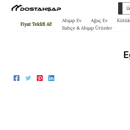
İçeriğe
Sea
atla
for:
Ahşap Ev
Ağaç Ev
Kütük
Fiyat Teklifi Al!
Bahçe & Ahşap Ürünler
E