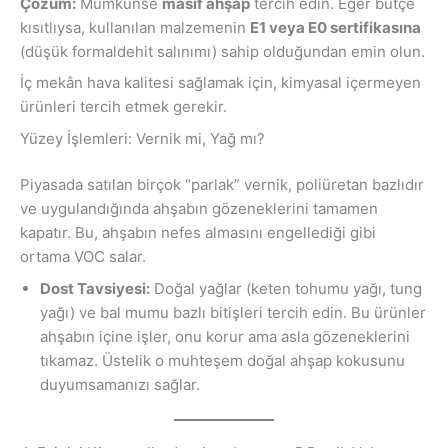
Çözüm:
Mümkünse
masif ahşap
tercih edin. Eğer bütçe
kısıtlıysa, kullanılan malzemenin
E1 veya E0 sertifikasına
(düşük formaldehit salınımı) sahip olduğundan emin olun.
İç mekân hava kalitesi sağlamak için, kimyasal içermeyen
ürünleri tercih etmek gerekir.
Yüzey İşlemleri: Vernik mi, Yağ mı?
Piyasada satılan birçok “parlak” vernik, poliüretan bazlıdır
ve uygulandığında ahşabın gözeneklerini tamamen
kapatır. Bu, ahşabın nefes almasını engellediği gibi
ortama VOC salar.
Dost Tavsiyesi:
Doğal yağlar (keten tohumu yağı, tung
yağı) ve bal mumu bazlı bitişleri tercih edin. Bu ürünler
ahşabın içine işler, onu korur ama asla gözeneklerini
tıkamaz. Üstelik o muhteşem doğal ahşap kokusunu
duyumsamanızı sağlar.