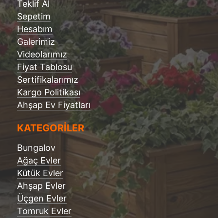
Teklif Al
Sepetim
Hesabım
Galerimiz
Videolarımız
Fiyat Tablosu
Sertifikalarımız
Kargo Politikası
Ahşap Ev Fiyatları
KATEGORİLER
Bungalov
Ağaç Evler
Kütük Evler
Ahşap Evler
Üçgen Evler
Tomruk Evler