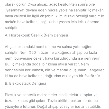
olarak görür. Oysa ahşap, ağaç kesildikten sonra bile
“yaşamaya” devam eden hücre yapısına sahiptir. İç mekân
hava kalitesi ile ilgili ahşabın iki mucizevi özelliği vardır: İç
mekân hava kalitesi, sağlıklı bir yaşam için kritik öneme
sahiptir.
A. Higroskopik Özellik (Nem Dengesi)
Ahşap, ortamdaki nemi emme ve salma yeteneğine
sahiptir. Nem %60’ın üzerine çıktığında ahşap bu fazla
nemi bünyesine çeker; hava kuruduğunda ise geri verir.
Bu, iç mekânda doğal bir klima etkisi yaratır. Nem
dengesinin korunması, küf ve mantar oluşumunu engeller
ki bu da hava kalitesini doğrudan etkileyen bir faktördür.
B. Elektrostatik Dengesi
Plastik ve sentetik malzemeler statik elektrik toplar ve
tozu mıknatıs gibi çeker. Tozla birlikte bakteriler de bu
yüzeylere tutunur. Doğal ahşap yüzeyler ise antistatiktir.