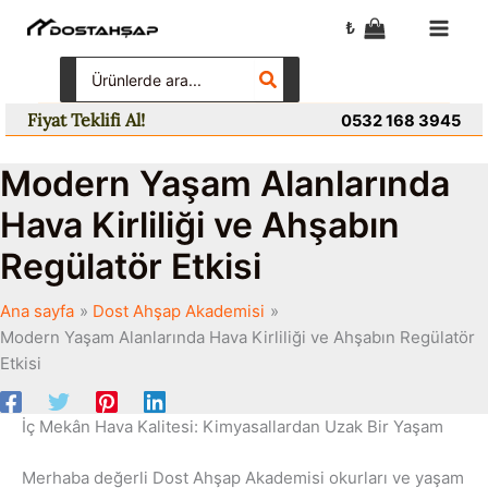
İçeriğe
₺
atla
Search
for:
Fiyat Teklifi Al!
0532 168 3945
Modern Yaşam Alanlarında
Hava Kirliliği ve Ahşabın
Regülatör Etkisi
Ana sayfa
Dost Ahşap Akademisi
Modern Yaşam Alanlarında Hava Kirliliği ve Ahşabın Regülatör
Etkisi
İç Mekân Hava Kalitesi: Kimyasallardan Uzak Bir Yaşam
Merhaba değerli Dost Ahşap Akademisi okurları ve yaşam