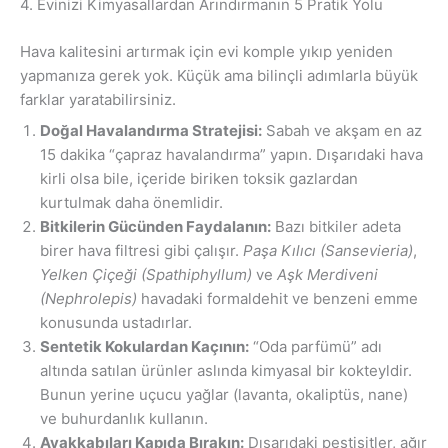
4. Evinizi Kimyasallardan Arındırmanın 5 Pratik Yolu
Hava kalitesini artırmak için evi komple yıkıp yeniden
yapmanıza gerek yok. Küçük ama bilinçli adımlarla büyük
farklar yaratabilirsiniz.
Doğal Havalandırma Stratejisi:
Sabah ve akşam en az
15 dakika “çapraz havalandırma” yapın. Dışarıdaki hava
kirli olsa bile, içeride biriken toksik gazlardan
kurtulmak daha önemlidir.
Bitkilerin Gücünden Faydalanın:
Bazı bitkiler adeta
birer hava filtresi gibi çalışır.
Paşa Kılıcı (Sansevieria)
,
Yelken Çiçeği (Spathiphyllum)
ve
Aşk Merdiveni
(Nephrolepis)
havadaki formaldehit ve benzeni emme
konusunda ustadırlar.
Sentetik Kokulardan Kaçının:
“Oda parfümü” adı
altında satılan ürünler aslında kimyasal bir kokteyldir.
Bunun yerine uçucu yağlar (lavanta, okaliptüs, nane)
ve buhurdanlık kullanın.
Ayakkabıları Kapıda Bırakın:
Dışarıdaki pestisitler, ağır