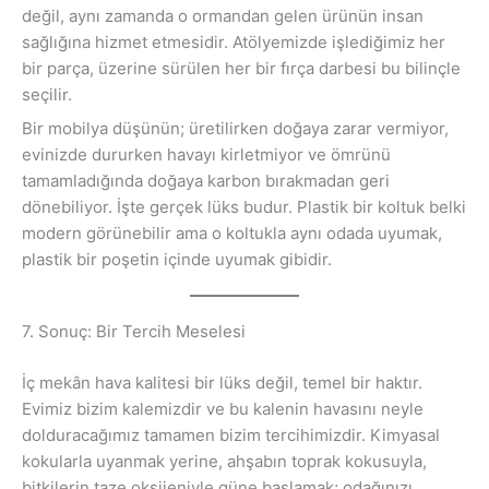
değil, aynı zamanda o ormandan gelen ürünün insan
sağlığına hizmet etmesidir. Atölyemizde işlediğimiz her
bir parça, üzerine sürülen her bir fırça darbesi bu bilinçle
seçilir.
Bir mobilya düşünün; üretilirken doğaya zarar vermiyor,
evinizde dururken havayı kirletmiyor ve ömrünü
tamamladığında doğaya karbon bırakmadan geri
dönebiliyor. İşte gerçek lüks budur. Plastik bir koltuk belki
modern görünebilir ama o koltukla aynı odada uyumak,
plastik bir poşetin içinde uyumak gibidir.
7. Sonuç: Bir Tercih Meselesi
İç mekân hava kalitesi bir lüks değil, temel bir haktır.
Evimiz bizim kalemizdir ve bu kalenin havasını neyle
dolduracağımız tamamen bizim tercihimizdir. Kimyasal
kokularla uyanmak yerine, ahşabın toprak kokusuyla,
bitkilerin taze oksijeniyle güne başlamak; odağınızı,