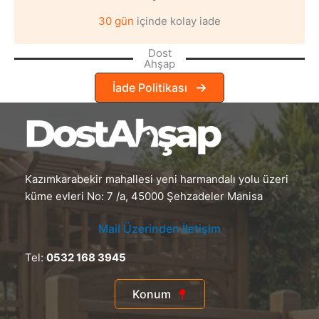
30 gün
içinde kolay iade
Dost
Ahşap
İade Politikası
Kazımkarabekir mahallesi yeni harmandalı yolu üzeri
küme evleri No: 7 /a, 45000 Şehzadeler Manisa
Mail Üzerinden İletişim
Tel:
0532 168 3945
Konum