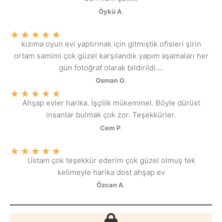
Öykü A
.
★
★
★
★
★
kızıma oyun evi yaptırmak için gitmiştik ofisleri şirin
ortam samimi çok güzel karşılandık yapım aşamaları her
gün fotoğraf olarak bildirildi....
Osman O
.
★
★
★
★
★
Ahşap evler harika. İşçilik mükemmel. Böyle dürüst
insanlar bulmak çok zor. Teşekkürler.
Cem P
.
★
★
★
★
★
Ustam çok teşekkür ederim çok güzel olmuş tek
kelimeyle harika dost ahşap ev
Özcan A
.