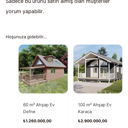
Sadece bu ürünü satın almış olan müşteriler
yorum yapabilir.
Hoşunuza gidebilir…
60 m² Ahşap Ev
100 m² Ahşap Ev
Defne
Karaca
₺
1.260.000,00
₺
2.900.000,00