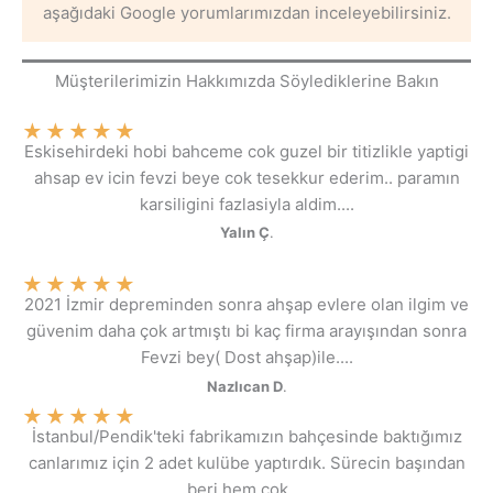
aşağıdaki Google yorumlarımızdan inceleyebilirsiniz.
Müşterilerimizin Hakkımızda Söylediklerine Bakın
★
★
★
★
★
Eskisehirdeki hobi bahceme cok guzel bir titizlikle yaptigi
ahsap ev icin fevzi beye cok tesekkur ederim.. paramın
karsiligini fazlasiyla aldim....
Yalın Ç
.
★
★
★
★
★
2021 İzmir depreminden sonra ahşap evlere olan ilgim ve
güvenim daha çok artmıştı bi kaç firma arayışından sonra
Fevzi bey( Dost ahşap)ile....
Nazlıcan D
.
★
★
★
★
★
İstanbul/Pendik'teki fabrikamızın bahçesinde baktığımız
canlarımız için 2 adet kulübe yaptırdık. Sürecin başından
beri hem çok....