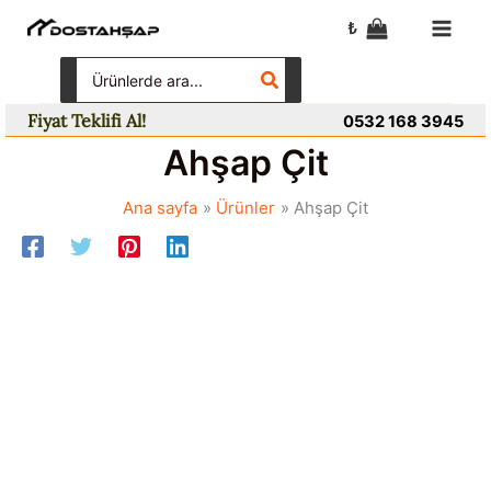
İçeriğe
₺
atla
Search
for:
Fiyat Teklifi Al!
0532 168 3945
Ahşap Çit
Ana sayfa
Ürünler
Ahşap Çit