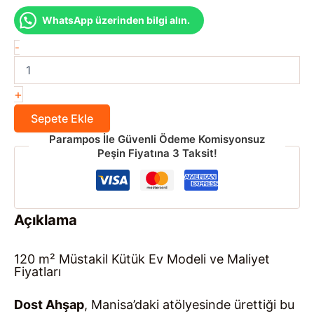
WhatsApp üzerinden bilgi alın.
120
-
m²
Müstakil
Kütük
+
Ev
adet
Sepete Ekle
Parampos İle Güvenli Ödeme Komisyonsuz
Peşin Fiyatına 3 Taksit!
Açıklama
120 m² Müstakil Kütük Ev Modeli ve Maliyet
Fiyatları
Dost Ahşap
, Manisa’daki atölyesinde ürettiği bu