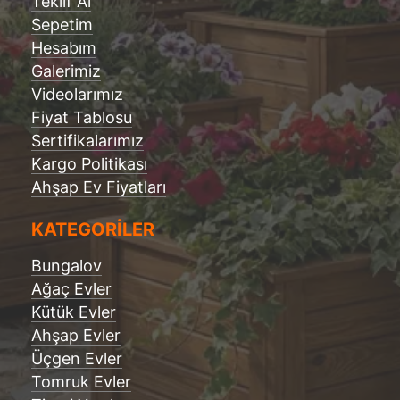
Teklif Al
Sepetim
Hesabım
Galerimiz
Videolarımız
Fiyat Tablosu
Sertifikalarımız
Kargo Politikası
Ahşap Ev Fiyatları
KATEGORİLER
Bungalov
Ağaç Evler
Kütük Evler
Ahşap Evler
Üçgen Evler
Tomruk Evler