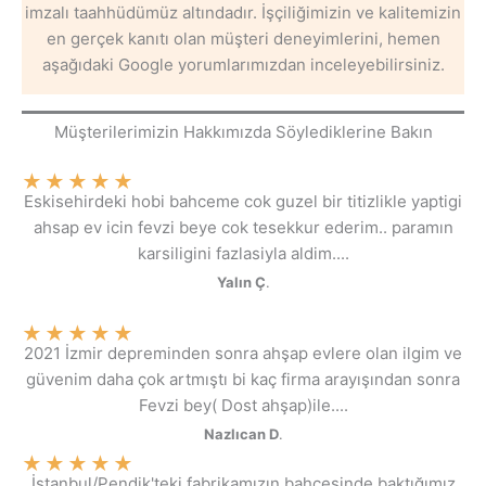
imzalı taahhüdümüz altındadır. İşçiliğimizin ve kalitemizin
en gerçek kanıtı olan müşteri deneyimlerini, hemen
aşağıdaki Google yorumlarımızdan inceleyebilirsiniz.
Müşterilerimizin Hakkımızda Söylediklerine Bakın
★
★
★
★
★
Eskisehirdeki hobi bahceme cok guzel bir titizlikle yaptigi
ahsap ev icin fevzi beye cok tesekkur ederim.. paramın
karsiligini fazlasiyla aldim....
Yalın Ç
.
★
★
★
★
★
2021 İzmir depreminden sonra ahşap evlere olan ilgim ve
güvenim daha çok artmıştı bi kaç firma arayışından sonra
Fevzi bey( Dost ahşap)ile....
Nazlıcan D
.
★
★
★
★
★
İstanbul/Pendik'teki fabrikamızın bahçesinde baktığımız