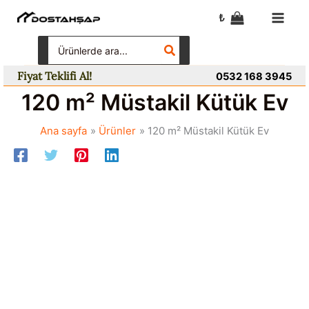
İçeriğe
₺
atla
Search
for:
Fiyat Teklifi Al!
0532 168 3945
120 m² Müstakil Kütük Ev
Ana sayfa
Ürünler
120 m² Müstakil Kütük Ev