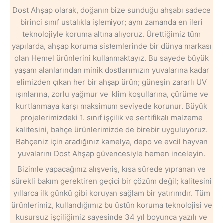
Dost Ahşap olarak, doğanın bize sunduğu ahşabı sadece
birinci sınıf ustalıkla işlemiyor; aynı zamanda en ileri
teknolojiyle koruma altına alıyoruz. Ürettiğimiz tüm
yapılarda, ahşap koruma sistemlerinde bir dünya markası
olan Hemel ürünlerini kullanmaktayız. Bu sayede büyük
yaşam alanlarından minik dostlarımızın yuvalarına kadar
elimizden çıkan her bir ahşap ürün; güneşin zararlı UV
ışınlarına, zorlu yağmur ve iklim koşullarına, çürüme ve
kurtlanmaya karşı maksimum seviyede korunur. Büyük
projelerimizdeki 1. sınıf işçilik ve sertifikalı malzeme
kalitesini, bahçe ürünlerimizde de birebir uyguluyoruz.
Bahçeniz için aradığınız kamelya, depo ve evcil hayvan
yuvalarını Dost Ahşap güvencesiyle hemen inceleyin.
Bizimle yapacağınız alışveriş, kısa sürede yıpranan ve
sürekli bakım gerektiren geçici bir çözüm değil; kalitesini
yıllarca ilk günkü gibi koruyan sağlam bir yatırımdır. Tüm
ürünlerimiz, kullandığımız bu üstün koruma teknolojisi ve
kusursuz işçiliğimiz sayesinde 34 yıl boyunca yazılı ve