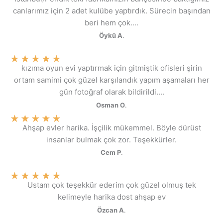
canlarımız için 2 adet kulübe yaptırdık. Sürecin başından
beri hem çok....
Öykü A
.
★
★
★
★
★
kızıma oyun evi yaptırmak için gitmiştik ofisleri şirin
ortam samimi çok güzel karşılandık yapım aşamaları her
gün fotoğraf olarak bildirildi....
Osman O
.
★
★
★
★
★
Ahşap evler harika. İşçilik mükemmel. Böyle dürüst
insanlar bulmak çok zor. Teşekkürler.
Cem P
.
★
★
★
★
★
Ustam çok teşekkür ederim çok güzel olmuş tek
kelimeyle harika dost ahşap ev
Özcan A
.