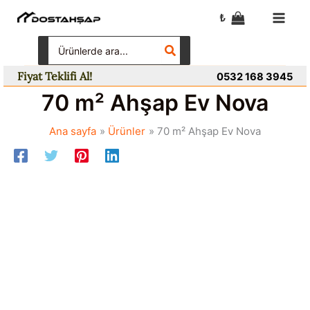
İçeriğe
₺
atla
Search
for:
Fiyat Teklifi Al!
0532 168 3945
70 m² Ahşap Ev Nova
Ana sayfa
Ürünler
70 m² Ahşap Ev Nova