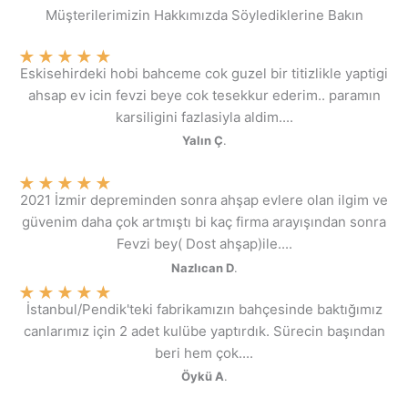
Müşterilerimizin Hakkımızda Söylediklerine Bakın
★
★
★
★
★
Eskisehirdeki hobi bahceme cok guzel bir titizlikle yaptigi
ahsap ev icin fevzi beye cok tesekkur ederim.. paramın
karsiligini fazlasiyla aldim....
Yalın Ç
.
★
★
★
★
★
2021 İzmir depreminden sonra ahşap evlere olan ilgim ve
güvenim daha çok artmıştı bi kaç firma arayışından sonra
Fevzi bey( Dost ahşap)ile....
Nazlıcan D
.
★
★
★
★
★
İstanbul/Pendik'teki fabrikamızın bahçesinde baktığımız
canlarımız için 2 adet kulübe yaptırdık. Sürecin başından
beri hem çok....
Öykü A
.