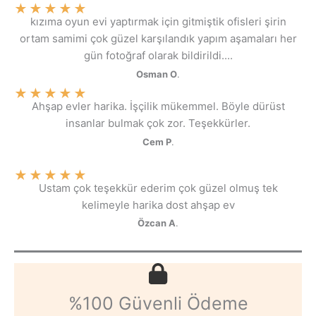
★
★
★
★
★
kızıma oyun evi yaptırmak için gitmiştik ofisleri şirin
ortam samimi çok güzel karşılandık yapım aşamaları her
gün fotoğraf olarak bildirildi....
Osman O
.
★
★
★
★
★
Ahşap evler harika. İşçilik mükemmel. Böyle dürüst
insanlar bulmak çok zor. Teşekkürler.
Cem P
.
★
★
★
★
★
Ustam çok teşekkür ederim çok güzel olmuş tek
kelimeyle harika dost ahşap ev
Özcan A
.
%100 Güvenli Ödeme