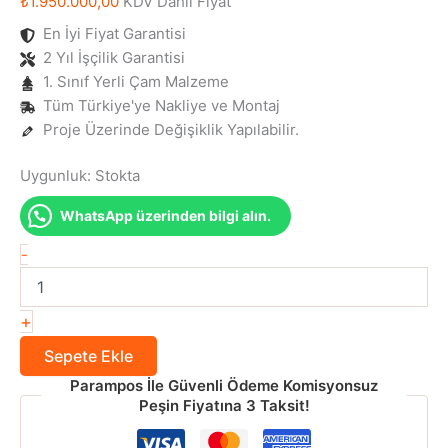
₺
1.950.000,00
KDV Dahil Fiyat
En İyi Fiyat Garantisi
2 Yıl İşçilik Garantisi
1. Sınıf Yerli Çam Malzeme
Tüm Türkiye'ye Nakliye ve Montaj
Proje Üzerinde Değişiklik Yapılabilir.
Uygunluk:
Stokta
WhatsApp üzerinden bilgi alın.
70
-
m²
Ahşap
Ev
+
Nova
adet
Sepete Ekle
Parampos İle Güvenli Ödeme Komisyonsuz
Peşin Fiyatına 3 Taksit!