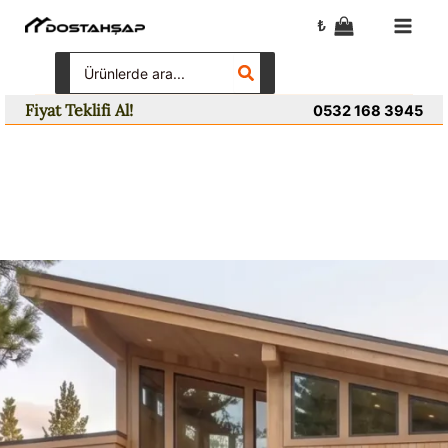
İçeriğe
₺
atla
Search
for:
Fiyat Teklifi Al!
0532 168 3945