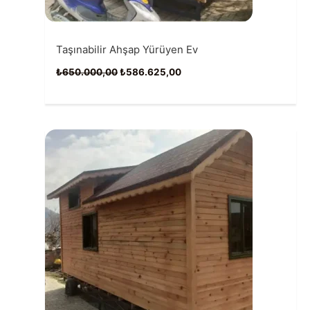
Taşınabilir Ahşap Yürüyen Ev
Orijinal
Şu
₺
650.000,00
₺
586.625,00
fiyat:
andaki
₺650.000,00.
fiyat:
₺586.625,00.