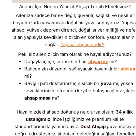
Aileniz İçin Neden Yapısal Ahşap Tercih Etmelisiniz?
Ailenize sadece bir ev değil; güvenli, sağlıklı ve nesiller
boyu huzurla yaşanacak doğal bir yuva sunuyoruz. Yapısa
ahşap; yüksek deprem direnci, doğal ısı verimliliği ve nef
alan yapısıyla sevdikleriniz için en konforlu yaşam alanını
sağlar.
Yapısal ahşap nedir?
Peki siz aileniz için tam olarak ne hayal ediyorsunuz?
Doğayla iç içe, birinci sınıf bir
ahşap ev
mi?
Bahçenizin düzenini sağlayacak dayanıklı bir
alet ev
mi?
Sevgili pati dostlarınız için sıcak bir
yuva
mı; yoksa
sevdiklerinizle etrafında keyifle buluşacağınız şık bi
ahşap masa
mı?
Hayalinizdeki ahşap dokunuş ne olursa olsun;
34 yıllık
ustalığımız
, ince işçiliğimiz ve premium kalite
standartlarımızla yanınızdayız.
Dost Ahşap
güvencesiyle
doğru adrestesiniz; ailenizin geleceğini sağlam temeller