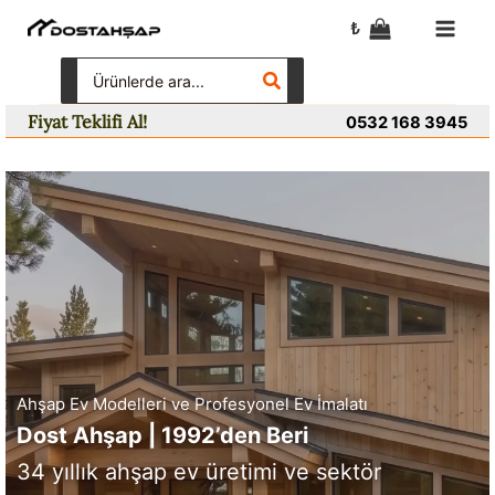
İçeriğe
₺
atla
Search
for:
Fiyat Teklifi Al!
0532 168 3945
Ahşap Ev Modelleri ve Profesyonel Ev İmalatı
Dost Ahşap | 1992’den Beri
34 yıllık ahşap ev üretimi ve sektör