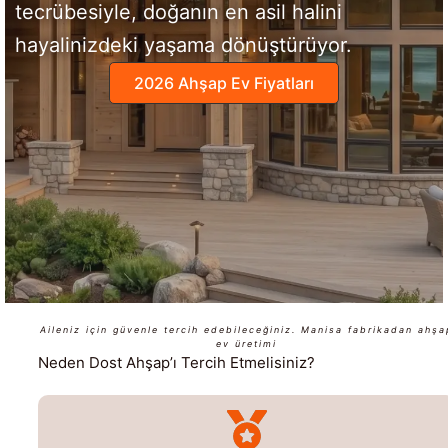
tecrübesiyle, doğanın en asil halini
hayalinizdeki yaşama dönüştürüyor.
2026 Ahşap Ev Fiyatları
Aileniz için güvenle tercih edebileceğiniz. Manisa fabrikadan ahşa
ev üretimi
Neden Dost Ahşap’ı Tercih Etmelisiniz?