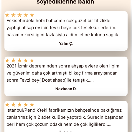
söylediklerine bakın
★
★
★
★
★
Eskisehirdeki hobi bahceme cok guzel bir titizlikle
yaptigi ahsap ev icin fevzi beye cok tesekkur ederim..
paramın karsiligini fazlasiyla aldim..eline koluna saglik…..
Yalın Ç
.
★
★
★
★
★
2021 İzmir depreminden sonra ahşap evlere olan ilgim
ve güvenim daha çok artmıştı bi kaç firma arayışından
sonra Fevzi bey( Dost ahşap)ile tanıştık…..
Nazlıcan D
.
★
★
★
★
★
İstanbul/Pendik’teki fabrikamızın bahçesinde baktığımız
canlarımız için 2 adet kulübe yaptırdık. Sürecin başından
beri hem çok çözüm odaklı hem de çok ilgililerdi…..