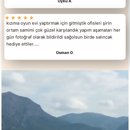
Öykü A
.
★
★
★
★
★
kızıma oyun evi yaptırmak için gitmiştik ofisleri şirin
ortam samimi çok güzel karşılandık yapım aşamaları her
gün fotoğraf olarak bildirildi sağolsun birde salıncak
hediye ettiler…..
Osman O
.