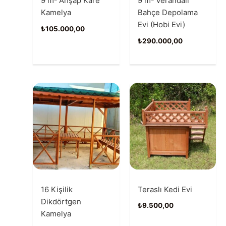
9 m² Ahşap Kare
9 m² Verandalı
Kamelya
Bahçe Depolama
Evi (Hobi Evi)
₺
105.000,00
₺
290.000,00
16 Kişilik
Teraslı Kedi Evi
Dikdörtgen
₺
9.500,00
Kamelya