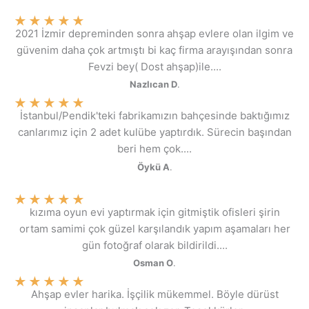
★
★
★
★
★
2021 İzmir depreminden sonra ahşap evlere olan ilgim ve
güvenim daha çok artmıştı bi kaç firma arayışından sonra
Fevzi bey( Dost ahşap)ile....
Nazlıcan D
.
★
★
★
★
★
İstanbul/Pendik'teki fabrikamızın bahçesinde baktığımız
canlarımız için 2 adet kulübe yaptırdık. Sürecin başından
beri hem çok....
Öykü A
.
★
★
★
★
★
kızıma oyun evi yaptırmak için gitmiştik ofisleri şirin
ortam samimi çok güzel karşılandık yapım aşamaları her
gün fotoğraf olarak bildirildi....
Osman O
.
★
★
★
★
★
Ahşap evler harika. İşçilik mükemmel. Böyle dürüst