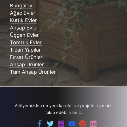
Bungalov
Ağaç Evler
Kütük Evler
Ahşap Evler
Üçgen Evler
Tomruk Evler
Ticari Yapılar
Fırsat Ürünleri
Ahşap Ürünler
Tüm Ahşap Ürünler
Atölyemizden en yeni kareler ve projeler için bizi
takip edebilirsiniz.