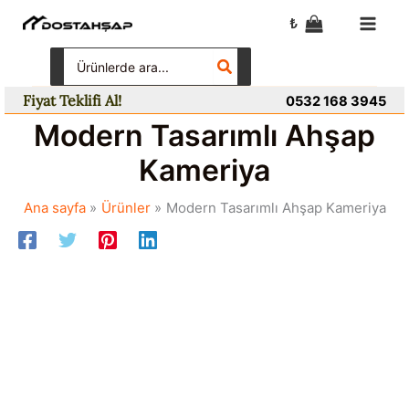
İçeriğe
₺
atla
Search
for:
Fiyat Teklifi Al!
0532 168 3945
Modern Tasarımlı Ahşap
Kameriya
Ana sayfa
Ürünler
Modern Tasarımlı Ahşap Kameriya