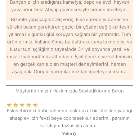
Bahçeniz için aradığınız kamelya, depo ve evcil hayvan
yuvalarını Dost Ahşap güvencesiyle hemen inceleyin.
Bizimle yapacağınız alışveriş, kısa sürede yıpranan ve
sürekli bakım gerektiren geçici bir çözüm değil; kalitesini
yıllarca ilk günkü gibi koruyan sağlam bir yatırımdır. Tüm
ürünlerimiz, kullandığımız bu üstün koruma teknolojisi ve
kusursuz işçiliğimiz sayesinde 34 yıl boyunca yazılı ve
imzalı taahhüdümüz altındadır. İşçiliğimizin ve kalitemizin
en gerçek kanıtı olan müşteri deneyimlerini, hemen
aşağıdaki Google yorumlarımızdan inceleyebilirsiniz.
Müşterilerimizin Hakkımızda Söylediklerine Bakın
★
★
★
★
★
Eskisehirdeki hobi bahceme cok guzel bir titizlikle yaptigi
ahsap ev icin fevzi beye cok tesekkur ederim.. paramın
karsiligini fazlasiyla aldim....
Yalın Ç
.