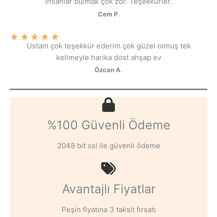
insanlar bulmak çok zor. Teşekkürler.
Cem P
.
★
★
★
★
★
Ustam çok teşekkür ederim çok güzel olmuş tek
kelimeyle harika dost ahşap ev
Özcan A
.
%100 Güvenli Ödeme
2048 bit ssl ile güvenli ödeme
Avantajlı Fiyatlar
Peşin fiyatına 3 taksit fırsatı