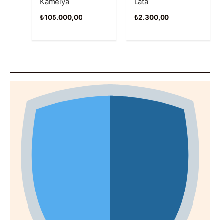
Kamelya
Lata
₺
105.000,00
₺
2.300,00