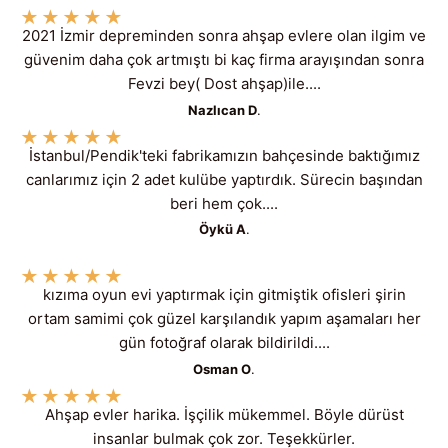
★
★
★
★
★
2021 İzmir depreminden sonra ahşap evlere olan ilgim ve
güvenim daha çok artmıştı bi kaç firma arayışından sonra
Fevzi bey( Dost ahşap)ile....
Nazlıcan D
.
★
★
★
★
★
İstanbul/Pendik'teki fabrikamızın bahçesinde baktığımız
canlarımız için 2 adet kulübe yaptırdık. Sürecin başından
beri hem çok....
Öykü A
.
★
★
★
★
★
kızıma oyun evi yaptırmak için gitmiştik ofisleri şirin
ortam samimi çok güzel karşılandık yapım aşamaları her
gün fotoğraf olarak bildirildi....
Osman O
.
★
★
★
★
★
Ahşap evler harika. İşçilik mükemmel. Böyle dürüst
insanlar bulmak çok zor. Teşekkürler.