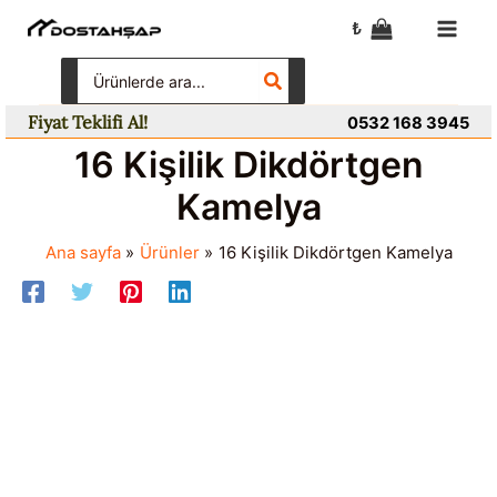
İçeriğe
₺
atla
Search
for:
Fiyat Teklifi Al!
0532 168 3945
16 Kişilik Dikdörtgen
Kamelya
Ana sayfa
Ürünler
16 Kişilik Dikdörtgen Kamelya