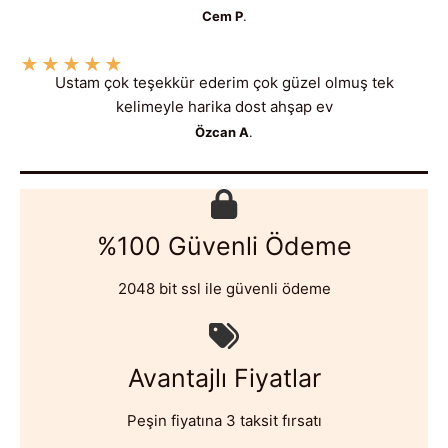
Cem P
.
★
★
★
★
★
Ustam çok teşekkür ederim çok güzel olmuş tek
kelimeyle harika dost ahşap ev
Özcan A
.
%100 Güvenli Ödeme
2048 bit ssl ile güvenli ödeme
Avantajlı Fiyatlar
Peşin fiyatına 3 taksit fırsatı