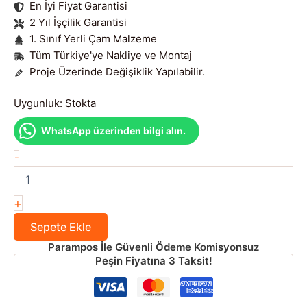
En İyi Fiyat Garantisi
2 Yıl İşçilik Garantisi
1. Sınıf Yerli Çam Malzeme
Tüm Türkiye'ye Nakliye ve Montaj
Proje Üzerinde Değişiklik Yapılabilir.
Uygunluk:
Stokta
WhatsApp üzerinden bilgi alın.
40
-
m²
Ahşap
Ev
+
Pınar
adet
Sepete Ekle
Parampos İle Güvenli Ödeme Komisyonsuz
Peşin Fiyatına 3 Taksit!