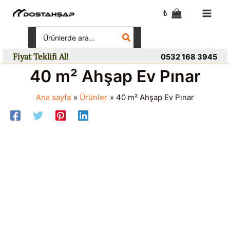
İçeriğe
₺
atla
Search
for:
Fiyat Teklifi Al!
0532 168 3945
40 m² Ahşap Ev Pınar
Ana sayfa
Ürünler
40 m² Ahşap Ev Pınar