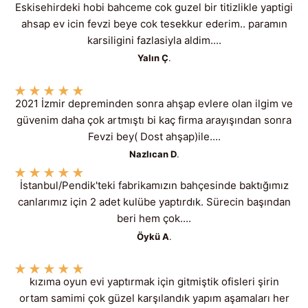
Eskisehirdeki hobi bahceme cok guzel bir titizlikle yaptigi
ahsap ev icin fevzi beye cok tesekkur ederim.. paramın
karsiligini fazlasiyla aldim....
Yalın Ç
.
★
★
★
★
★
2021 İzmir depreminden sonra ahşap evlere olan ilgim ve
güvenim daha çok artmıştı bi kaç firma arayışından sonra
Fevzi bey( Dost ahşap)ile....
Nazlıcan D
.
★
★
★
★
★
İstanbul/Pendik'teki fabrikamızın bahçesinde baktığımız
canlarımız için 2 adet kulübe yaptırdık. Sürecin başından
beri hem çok....
Öykü A
.
★
★
★
★
★
kızıma oyun evi yaptırmak için gitmiştik ofisleri şirin
ortam samimi çok güzel karşılandık yapım aşamaları her