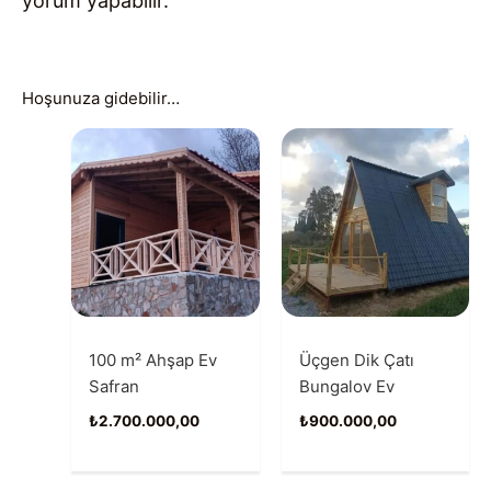
yorum yapabilir.
Hoşunuza gidebilir…
100 m² Ahşap Ev
Üçgen Dik Çatı
Safran
Bungalov Ev
₺
2.700.000,00
₺
900.000,00