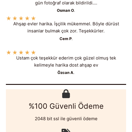
gün fotoğraf olarak bildirildi....
Osman O
.
★
★
★
★
★
Ahşap evler harika. İşçilik mükemmel. Böyle dürüst
insanlar bulmak çok zor. Teşekkürler.
Cem P
.
★
★
★
★
★
Ustam çok teşekkür ederim çok güzel olmuş tek
kelimeyle harika dost ahşap ev
Özcan A
.
%100 Güvenli Ödeme
2048 bit ssl ile güvenli ödeme