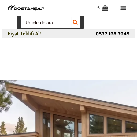
İçeriğe
₺
atla
Search
for:
Fiyat Teklifi Al!
0532 168 3945