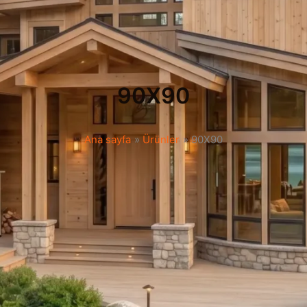
90X90
Ana sayfa
Ürünler
90X90