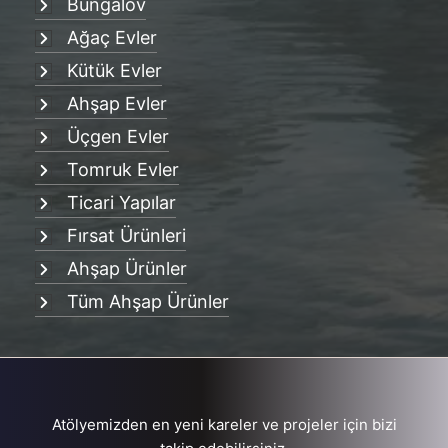
Bungalov
Ağaç Evler
Kütük Evler
Ahşap Evler
Üçgen Evler
Tomruk Evler
Ticari Yapılar
Fırsat Ürünleri
Ahşap Ürünler
Tüm Ahşap Ürünler
Atölyemizden en yeni kareler ve projeler için bizi