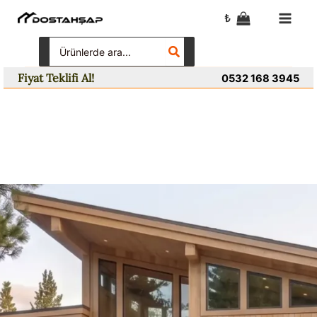
İçeriğe
₺
atla
Search
for:
Fiyat Teklifi Al!
0532 168 3945