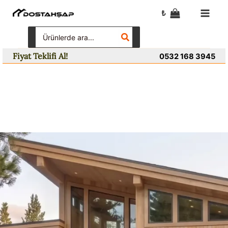
İçeriğe
₺
atla
Search
for:
Fiyat Teklifi Al!
0532 168 3945