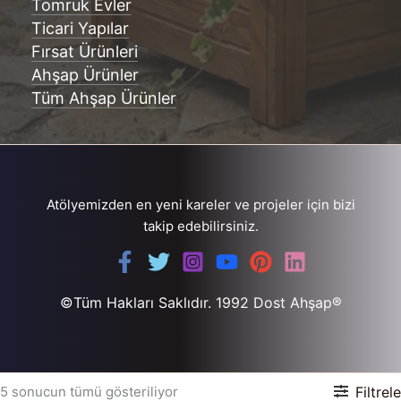
Tomruk Evler
Ticari Yapılar
Fırsat Ürünleri
Ahşap Ürünler
Tüm Ahşap Ürünler
Atölyemizden en yeni kareler ve projeler için bizi
takip edebilirsiniz.
©Tüm Hakları Saklıdır. 1992 Dost Ahşap®
5 sonucun tümü gösteriliyor
Filtrele