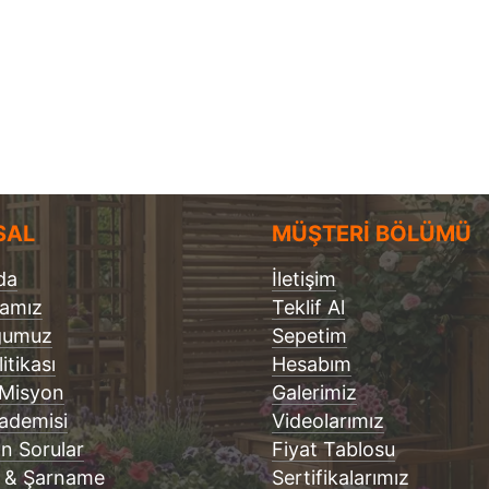
SAL
MÜŞTERİ BÖLÜMÜ
da
İletişim
famız
Teklif Al
ğumuz
Sepetim
litikası
Hesabım
 Misyon
Galerimiz
ademisi
Videolarımız
an Sorular
Fiyat Tablosu
 & Şarname
Sertifikalarımız