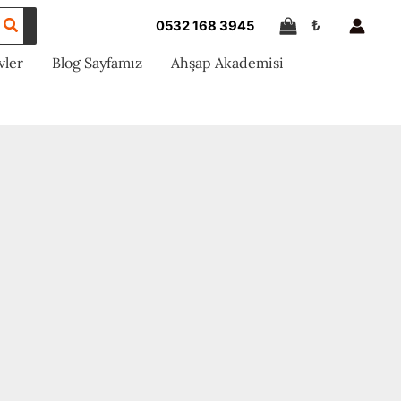
₺
0532 168 3945
vler
Blog Sayfamız
Ahşap Akademisi