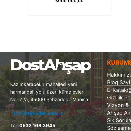
₺
900.000,00
KURUM
Hakkımız
Blog Say
Kazımkarabekir mahallesi yeni
E-Katalo
harmandalı yolu üzeri küme evleri
Gizlilik Po
No: 7 /a, 45000 Şehzadeler Manisa
Vizyon &
Ahşap Ak
Mail Üzerinden İletişim
Sık Sorul
Tel:
0532 168 3945
Sözleşme