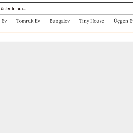
rch
 Ev
Tomruk Ev
Bungalov
Tiny House
Üçgen E