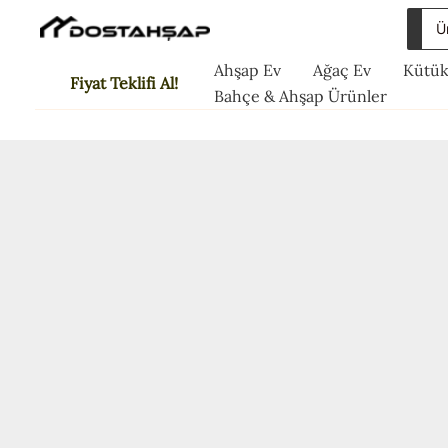
İçeriğe
Sea
atla
for:
Ahşap Ev
Ağaç Ev
Kütük
Fiyat Teklifi Al!
Bahçe & Ahşap Ürünler