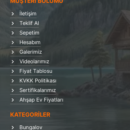
MÜŞTERİ BÖLÜMÜ
İletişim
Teklif Al
Sepetim
Hesabım
Galerimiz
Videolarımız
Fiyat Tablosu
KVKK Politikası
Sertifikalarımız
Ahşap Ev Fiyatları
KATEGORİLER
Bungalov