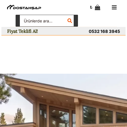
İçeriğe
₺
atla
Search
for:
Fiyat Teklifi Al!
0532 168 3945