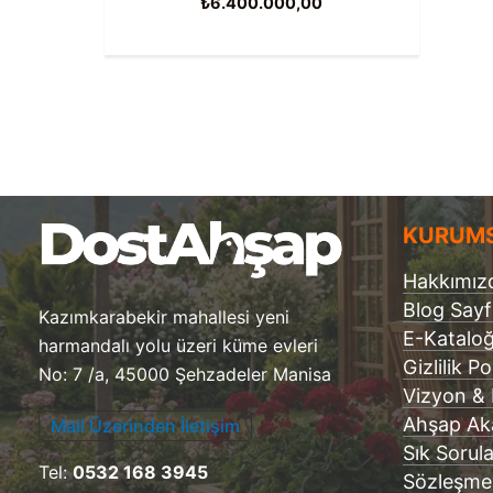
₺
6.400.000,00
KURUM
Hakkımız
Blog Say
Kazımkarabekir mahallesi yeni
E-Katalo
harmandalı yolu üzeri küme evleri
Gizlilik Po
No: 7 /a, 45000 Şehzadeler Manisa
Vizyon &
Ahşap Ak
Mail Üzerinden İletişim
Sık Sorul
Tel:
0532 168 3945
Sözleşme