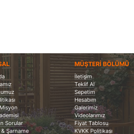
SAL
MÜŞTERİ BÖLÜMÜ
da
İletişim
famız
Teklif Al
ğumuz
Sepetim
litikası
Hesabım
 Misyon
Galerimiz
ademisi
Videolarımız
an Sorular
Fiyat Tablosu
 & Şarname
KVKK Politikası