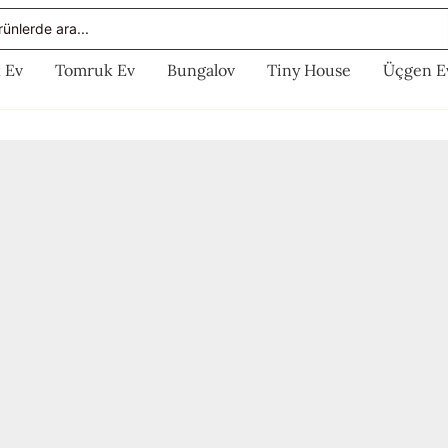
rch
 Ev
Tomruk Ev
Bungalov
Tiny House
Üçgen E