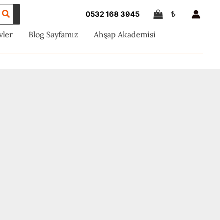
₺
0532 168 3945
vler
Blog Sayfamız
Ahşap Akademisi