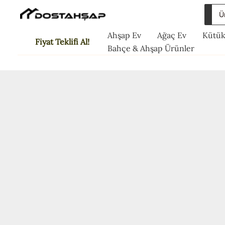
İçeriğe
Sea
atla
for:
Ahşap Ev
Ağaç Ev
Kütük
Fiyat Teklifi Al!
Bahçe & Ahşap Ürünler