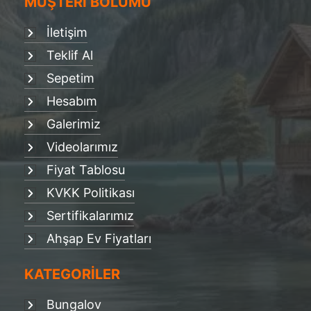
MÜŞTERİ BÖLÜMÜ
İletişim
Teklif Al
Sepetim
Hesabım
Galerimiz
Videolarımız
Fiyat Tablosu
KVKK Politikası
Sertifikalarımız
Ahşap Ev Fiyatları
KATEGORİLER
Bungalov