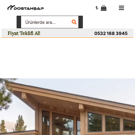
İçeriğe
₺
atla
Search
for:
Fiyat Teklifi Al!
0532 168 3945